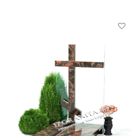
Изготовление колумбариев и
памятников для урны с
прахом
Ремонт и реставрация
памятников на кладбище