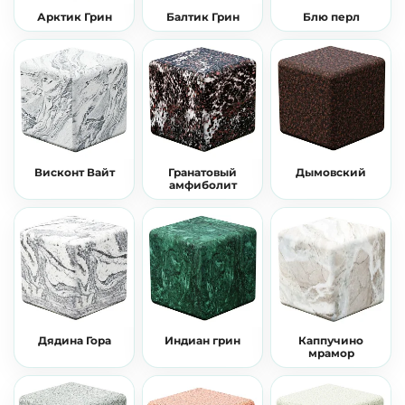
Арктик Грин
Балтик Грин
Блю перл
Висконт Вайт
Гранатовый
Дымовский
амфиболит
Дядина Гора
Индиан грин
Каппучино
мрамор