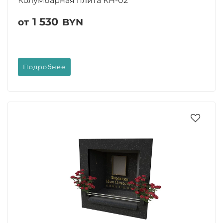
Колумбарная плита КН-02
1 530
от
BYN
Подробнее